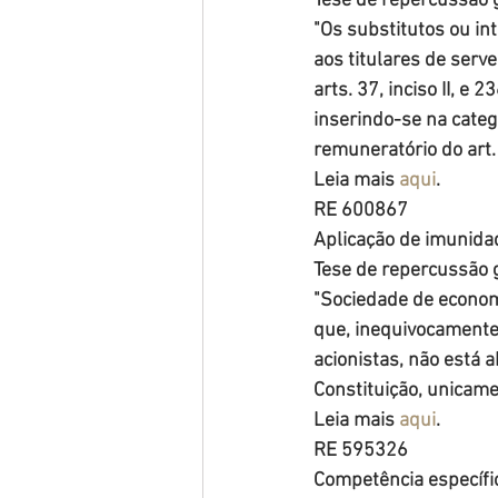
Tese de repercussão g
"Os substitutos ou in
aos titulares de serve
arts. 37, inciso II, e 
inserindo-se na catego
remuneratório do art. 
Leia mais 
aqui
.
RE 600867
Aplicação de imunidad
Tese de repercussão g
"Sociedade de economi
que, inequivocamente,
acionistas, não está a
Constituição, unicam
Leia mais 
aqui
. 
RE 595326
Competência específic