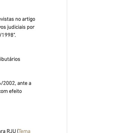
vistas no artigo 
vos judiciais por 
/1998".
ibutários 
6/2002, ante a 
com efeito 
ara RJU (
Tema 