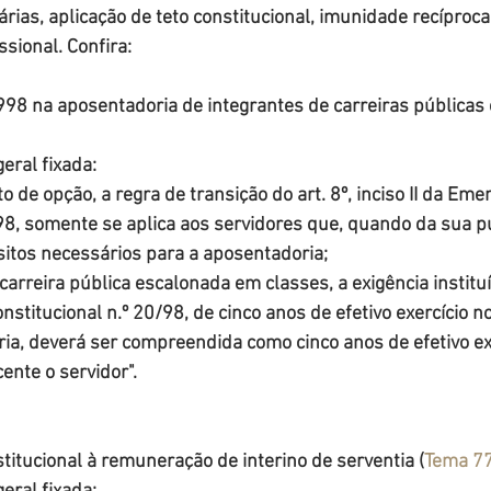
ias, aplicação de teto constitucional, imunidade recíproca 
sional. Confira:
998 na aposentadoria de integrantes de carreiras públicas
eral fixada:
to de opção, a regra de transição do art. 8º, inciso II da Eme
98, somente se aplica aos servidores que, quando da sua pu
itos necessários para a aposentadoria;
 carreira pública escalonada em classes, a exigência instituíd
nstitucional n.º 20/98, de cinco anos de efetivo exercício n
ia, deverá ser compreendida como cinco anos de efetivo exe
ente o servidor".
stitucional à remuneração de interino de serventia (
Tema 7