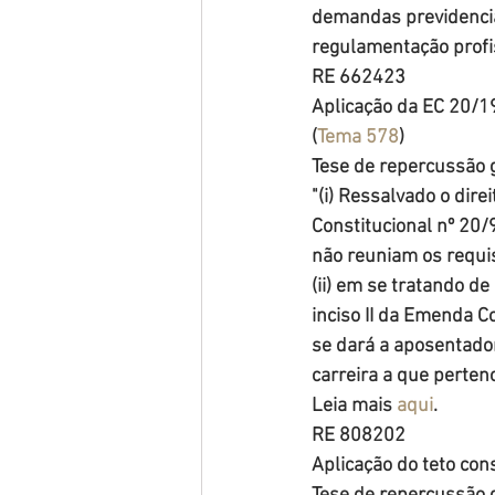
demandas previdenciár
regulamentação profis
RE 662423
Aplicação da EC 20/1
(
Tema 578
)
Tese de repercussão g
"(i) Ressalvado o direi
Constitucional nº 20/
não reuniam os requis
(ii) em se tratando de
inciso II da Emenda Co
se dará a aposentador
carreira a que pertenc
Leia mais 
aqui
. 
RE 808202
Aplicação do teto con