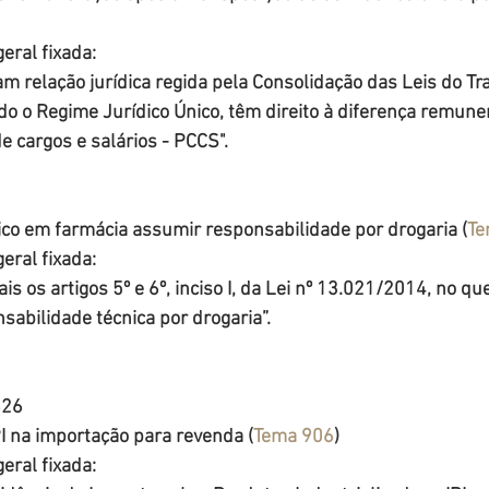
eral fixada:
am relação jurídica regida pela Consolidação das Leis do Tra
o o Regime Jurídico Único, têm direito à diferença remuner
e cargos e salários - PCCS".
ico em farmácia assumir responsabilidade por drogaria (
Te
eral fixada:
s os artigos 5º e 6º, inciso I, da Lei nº 13.021/2014, no que
sabilidade técnica por drogaria”.
626
PI na importação para revenda (
Tema 906
)
eral fixada: