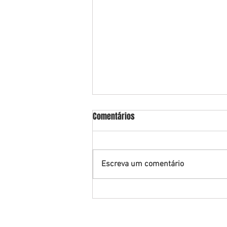
Comentários
Escreva um comentário
Advogado Andrei Cassiano
obtém grau de Mestre em Direito
Tributário