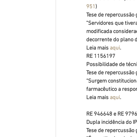
951
)
Tese de repercussão g
"Servidores que tiver
modificada considerad
decorrente do plano d
Leia mais 
aqui
.
RE 1156197
Possibilidade de técn
Tese de repercussão g
“Surgem constitucionai
farmacêutico a respon
Leia mais 
aqui
.
RE 946648 e RE 979
Dupla incidência do I
Tese de repercussão g