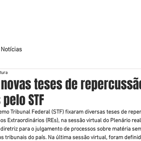
OME
QUEM SOMOS
ÁREAS DE ATUAÇÃO
ADVOGADO
Notícias
itura
s novas teses de repercussã
 pelo STF
mo Tribunal Federal (STF) fixaram diversas teses de reper
s Extraordinários (REs), na sessão virtual do Plenário real
 diretriz para o julgamento de processos sobre matéria se
 tribunais do país. Na última sessão virtual, foram defini