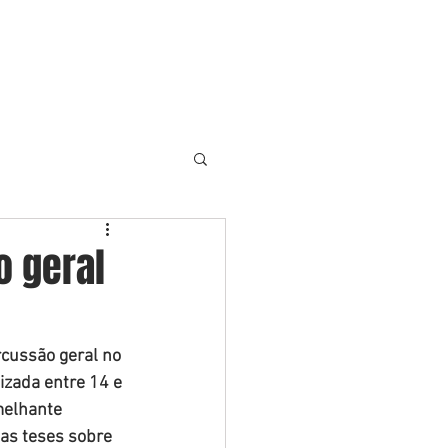
S
ARTIGOS
NOTÍCIAS
More
o geral
cussão geral no 
izada entre 14 e 
melhante 
das teses sobre 