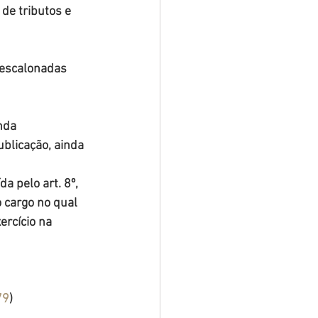
de tributos e 
 escalonadas 
nda 
blicação, ainda 
a pelo art. 8º, 
o cargo no qual 
rcício na 
79
)