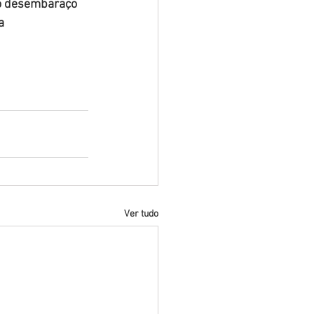
no desembaraço 
a 
Ver tudo