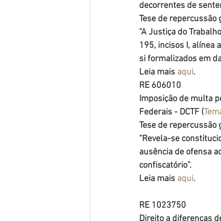
decorrentes de sente
Tese de repercussão g
"A Justiça do Trabalho
195, incisos I, alínea 
si formalizados em d
Leia mais 
aqui
.
RE 606010
Imposição de multa po
Federais - DCTF (
Tem
Tese de repercussão g
“Revela-se constitucio
ausência de ofensa ao
confiscatório”.
Leia mais 
aqui
.
RE 1023750
Direito a diferenças 