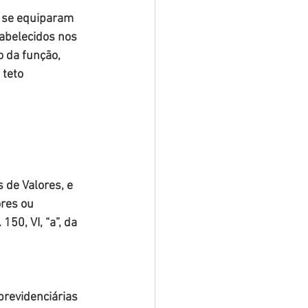
o se equiparam 
tabelecidos nos 
o da função, 
 teto 
 de Valores, e 
res ou 
50, VI, “a”, da 
previdenciárias 