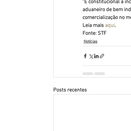
"É constitucional a i
aduaneiro de bem indu
comercialização no me
Leia mais 
aqui
.
Fonte: STF
Notícias
Posts recentes