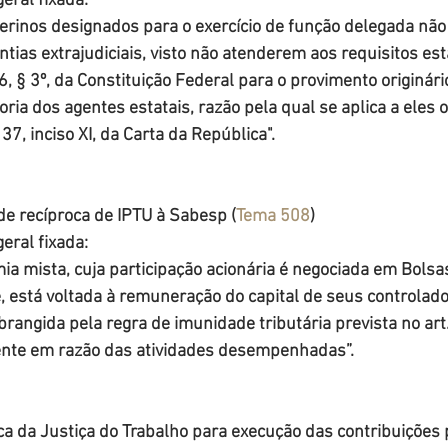
eral fixada:
terinos designados para o exercício de função delegada nã
ntias extrajudiciais, visto não atenderem aos requisitos es
236, § 3º, da Constituição Federal para o provimento originári
ria dos agentes estatais, razão pela qual se aplica a eles o
37, inciso XI, da Carta da República".
e recíproca de IPTU à Sabesp (
Tema 508
)
eral fixada:
a mista, cuja participação acionária é negociada em Bolsas
 está voltada à remuneração do capital de seus controlado
brangida pela regra de imunidade tributária prevista no art. 1
ente em razão das atividades desempenhadas”.
a da Justiça do Trabalho para execução das contribuições 