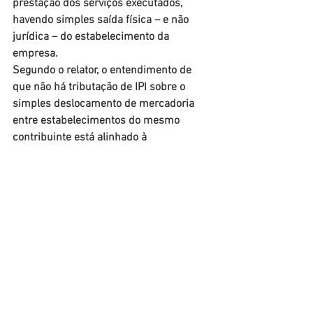
prestação dos serviços executados, 
havendo simples saída física – e não 
jurídica – do estabelecimento da 
empresa.
Segundo o relator, o entendimento de 
que não há tributação de IPI sobre o 
simples deslocamento de mercadoria 
entre estabelecimentos do mesmo 
contribuinte está alinhado à 
jurisprudência do STJ em relação ao 
Imposto sobre Circulação de 
Mercadorias e Serviços de Transporte 
Interestadual e Intermunicipal e de 
Comunicação (ICMS).
Leia o 
acórdão
. ​
Fonte: STJ
Notícias