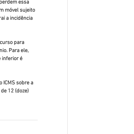
 perdem essa 
m móvel sujeito 
ai a incidência 
ecurso para 
io. Para ele, 
inferior é 
do ICMS sobre a 
de 12 (doze) 