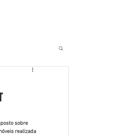
S
ARTIGOS
NOTÍCIAS
More
r
mposto sobre 
óveis realizada 