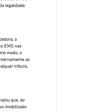
da legalidade 
cedora, o 
do ICMS nas 
smo modo, o 
nternamente as 
alquer tributo, 
nalou que, ao 
vo imobilizado 