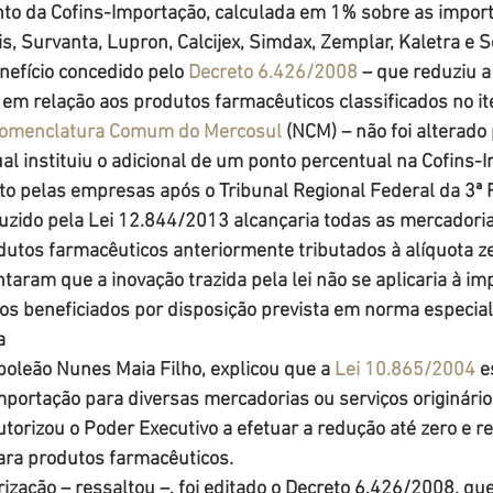
nto da Cofins-Importação, calculada em 1% sobre as impor
 Survanta, Lupron, Calcijex, Simdax, Zemplar, Kaletra e 
nefício concedido pelo 
Decreto 6.426/2008
 – que reduziu a
em relação aos produtos farmacêuticos classificados no i
omenclatura Comum do Mercosul
 (NCM) – não foi alterado
ual instituiu o adicional de um ponto percentual na Cofins-
sto pelas empresas após o Tribunal Regional Federal da 3ª 
duzido pela Lei 12.844/2013 alcançaria todas as mercadori
dutos farmacêuticos anteriormente tributados à alíquota ze
taram que a inovação trazida pela lei não se aplicaria à im
os beneficiados por disposição prevista em norma especial
a
apoleão Nunes Maia Filho, explicou que a 
Lei 10.865/2004
 e
mportação para diversas mercadorias ou serviços originários
utorizou o Poder Executivo a efetuar a redução até zero e r
ara produtos farmacêuticos.
zação – ressaltou –, foi editado o Decreto 6.426/2008, que