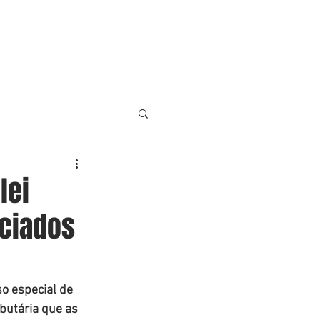
S
ARTIGOS
NOTÍCIAS
More
lei
iciados
so especial de 
butária que as 