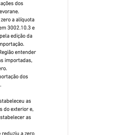
tações dos 
Sevorane.
 zero a alíquota 
tem 3002.10.3 e 
 pela edição da 
Importação.
Região entender 
as importadas, 
ro.
portação dos 
.
stabeleceu as 
 do exterior e, 
estabelecer as 
 reduziu a zero 