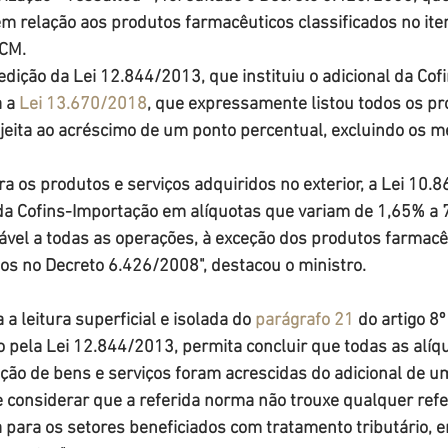
 em relação aos produtos farmacêuticos classificados no it
NCM.
edição da Lei 12.844/2013, que instituiu o adicional da Cof
 a 
Lei 13.670/2018
, que expressamente listou todos os pr
ujeita ao acréscimo de um ponto percentual, excluindo os 
a os produtos e serviços adquiridos no exterior, a Lei 10.
a da Cofins-Importação em alíquotas que variam de 1,65% a 
cável a todas as operações, à exceção dos produtos farmacê
os no Decreto 6.426/2008", destacou o ministro.
 a leitura superficial e isolada do 
parágrafo 21
 do artigo 8º
 pela Lei 12.844/2013, permita concluir que todas as alíq
ção de bens e serviços foram acrescidas do adicional de u
 considerar que a referida norma não trouxe qualquer refe
 para os setores beneficiados com tratamento tributário, e