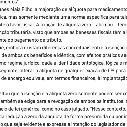
amentos".
es Maia Filho, a majoração de alíquota para medicamento
rica, mas somente mediante uma norma específica para tais
o favor fiscal. A fixação de alíquota zero – afirmou – tem e
ção tributária, visto que ambas as benesses fiscais têm a 
nte do pagamento de tributo.
ue, embora existam diferenças conceituais entre a isenção e
e de ambos os benefícios é idêntica, com efeitos práticos s
o regime jurídico, dada a identidade ontológica, lógica e
seguinte, alterar a alíquota de qualquer exação de 0% para
de encargo equivale, em termos financeiros, à implantação 
altou que a isenção e a alíquota zero somente podem ser c
e também se exige para a revogação de ambos os institutos,
meio de lei genérica, como no caso julgado. "Nesse contexto
o da redução a zero da alíquota de forma presumida ou por i
o que seja evidente e expressa a intenção do legislador de 