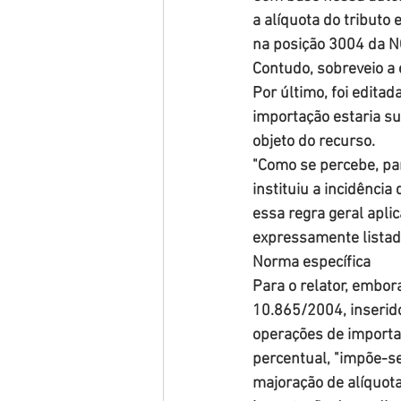
a alíquota do tributo
na posição 3004 da 
Contudo, sobreveio a 
Por último, foi editada
importação estaria s
objeto do recurso.
"Como se percebe, par
instituiu a incidênci
essa regra geral apli
expressamente listad
Norma específica
Para o relator, embora
10.865/2004, inserido
operações de importa
percentual, "impõe-se
majoração de alíquota