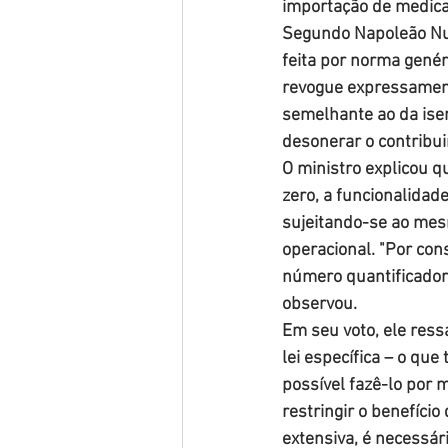
importação de medic
Segundo Napoleão Nun
feita por norma gené
revogue expressamente 
semelhante ao da isen
desonerar o contribui
O ministro explicou q
zero, a funcionalidad
sujeitando-se ao mesm
operacional. "Por con
número quantificador 
observou.
Em seu voto, ele ress
lei específica – o qu
possível fazê-lo por 
restringir o benefíci
extensiva, é necessári