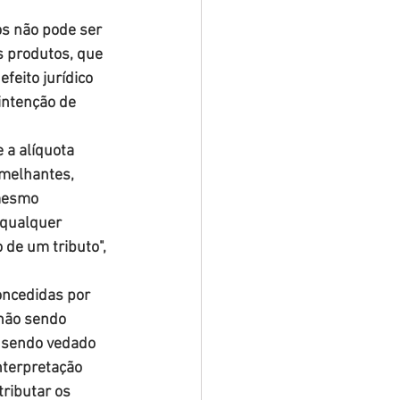
s não pode ser 
 produtos, que 
feito jurídico 
intenção de 
 a alíquota 
emelhantes, 
 mesmo 
 qualquer 
de um tributo", 
oncedidas por 
 não sendo 
, sendo vedado 
nterpretação 
tributar os 