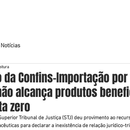
OME
QUEM SOMOS
ÁREAS DE ATUAÇÃO
ADVOGADO
Notícias
eitura
 da Confins-Importação por 
não alcança produtos benef
ta zero
 Superior Tribunal de Justiça (STJ) deu provimento ao recur
uticas para declarar a inexistência de relação jurídico-tri