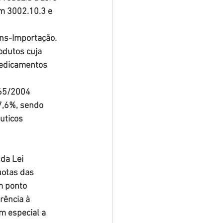
em 3002.10.3 e 
ins-Importação. 
odutos cuja 
medicamentos 
865/2004 
7,6%, sendo 
uticos 
 da Lei 
uotas das 
m ponto 
rência à 
m especial a 