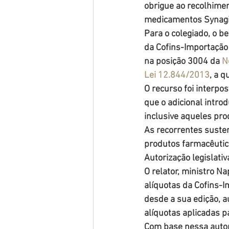
obrigue ao recolhime
medicamentos Synagis,
Para o colegiado, o be
da Cofins-Importação 
na posição 3004 da 
N
Lei 12.844/2013
, a q
O recurso foi interpo
que o adicional intro
inclusive aqueles pro
As recorrentes susten
produtos farmacêutic
Autorização legislativ
O relator, ministro N
alíquotas da Cofins-I
desde a sua edição, a
alíquotas aplicadas p
Com base nessa autori