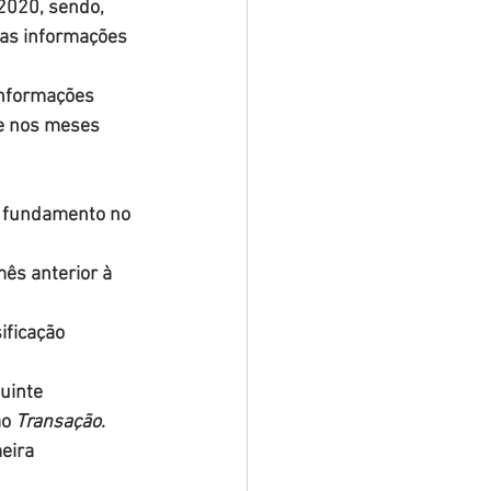
 2020, sendo, 
das informações 
informações 
e nos meses 
m fundamento no 
mês anterior à 
ificação 
uinte 
o 
Transação
.
eira 