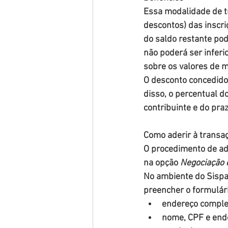
Essa modalidade de tr
descontos) das inscr
do saldo restante pod
não poderá ser infer
sobre os valores de m
O desconto concedido,
disso, o percentual d
contribuinte e do pra
Como aderir à transa
O procedimento de ade
na opção 
Negociação 
No ambiente do Sispa
preencher o formulári
endereço comple
nome, CPF e ende