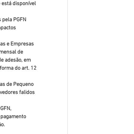
está disponível 
s pela PGFN 
mpactos 
sas e Empresas 
 mensal de 
de adesão, em 
orma do art. 12 
as de Pequeno 
vedores falidos 
PGFN, 
e pagamento 
ão.