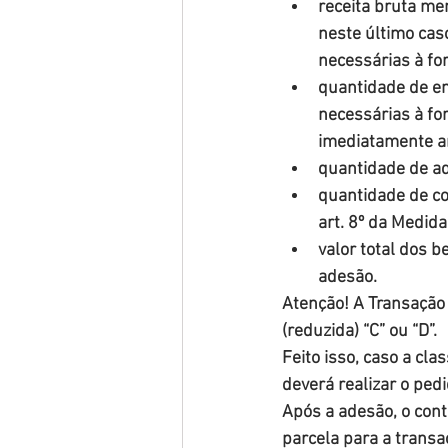
receita bruta men
neste último cas
necessárias à fo
quantidade de em
necessárias à fo
imediatamente ant
quantidade de ad
quantidade de co
art. 8º da Medida
valor total dos b
adesão.
Atenção! A Transação 
(reduzida) “C” ou “D”.
Feito isso, caso a cla
deverá realizar o ped
Após a adesão, o con
parcela para a transa