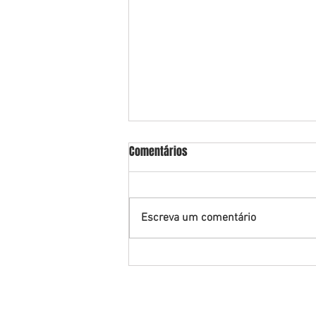
Comentários
Escreva um comentário
Advogado Andrei Cassiano
obtém grau de Mestre em Direito
Tributário