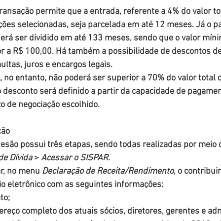
ansação permite que a entrada, referente a 4% do valor to
ições selecionadas, seja parcelada em até 12 meses. Já o 
erá ser dividido em até 133 meses, sendo que o valor mín
ior a R$ 100,00. Há também a possibilidade de descontos d
ultas, juros e encargos legais.
 no entanto, não poderá ser superior a 70% do valor total d
o desconto será definido a partir da capacidade de pagamen
zo de negociação escolhido.
ção
são possui três etapas, sendo todas realizadas por meio 
de Dívida
 > 
Acessar o SISPAR
.
r, no menu 
Declaração de Receita/Rendimento
, o contribui
o eletrônico com as seguintes informações:
to;
reço completo dos atuais sócios, diretores, gerentes e ad