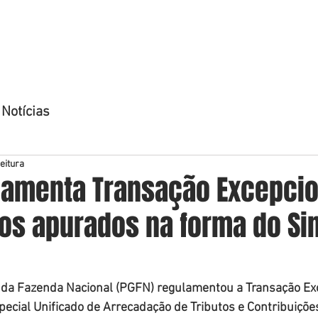
OME
QUEM SOMOS
ÁREAS DE ATUAÇÃO
ADVOGADO
Notícias
eitura
lamenta Transação Excepcio
tos apurados na forma do Si
 da Fazenda Nacional (PGFN) regulamentou a Transação Exc
ecial Unificado de Arrecadação de Tributos e Contribuiçõe