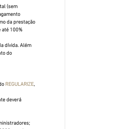
tal (sem 
pagamento 
imo da prestação 
e até 100% 
a dívida. Além 
to do 
do 
REGULARIZE
, 
nte deverá 
ministradores;