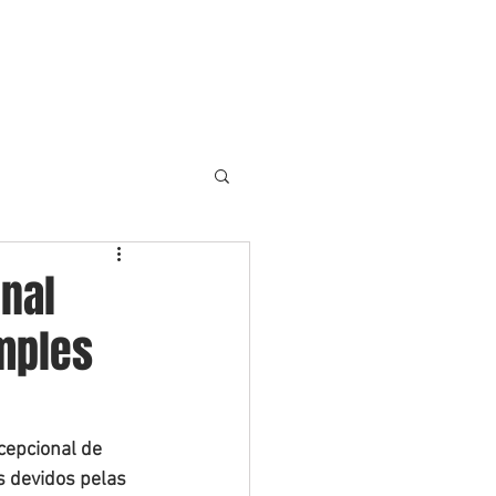
S
ARTIGOS
NOTÍCIAS
More
nal
mples
epcional de 
s devidos pelas 