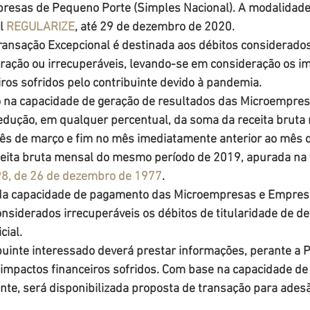
esas de Pequeno Porte (Simples Nacional). A modalidade 
l 
REGULARIZE
, até 29 de dezembro de 2020.
Transação Excepcional é destinada aos débitos considerado
eração ou irrecuperáveis, levando-se em consideração os i
ros sofridos pelo contribuinte devido à pandemia.
 na capacidade de geração de resultados das Microempre
edução, em qualquer percentual, da soma da receita bruta
mês de março e fim no mês imediatamente anterior ao mês 
ceita bruta mensal do mesmo período de 2019, apurada na f
598, de 26 de dezembro de 1977
.
a capacidade de pagamento das Microempresas e Empres
considerados irrecuperáveis os débitos de titularidade de de
cial.
ibuinte interessado deverá prestar informações, perante a 
mpactos financeiros sofridos. Com base na capacidade d
nte, será disponibilizada proposta de transação para ades