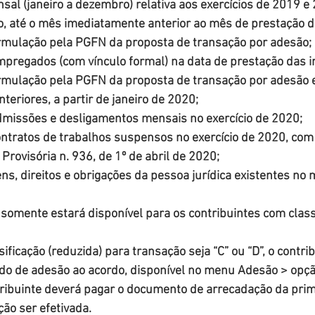
sal (janeiro a dezembro) relativa aos exercícios de 2019 e
o, até o mês imediatamente anterior ao mês de prestação 
rmulação pela PGFN da proposta de transação por adesão;
pregados (com vínculo formal) na data de prestação das 
rmulação pela PGFN da proposta de transação por adesão 
eriores, a partir de janeiro de 2020;
missões e desligamentos mensais no exercício de 2020;
ntratos de trabalhos suspensos no exercício de 2020, co
 Provisória n. 936, de 1º de abril de 2020;
ens, direitos e obrigações da pessoa jurídica existentes no 
somente estará disponível para os contribuintes com class
ssificação (reduzida) para transação seja “C” ou “D”, o contrib
ido de adesão ao acordo, disponível no menu Adesão > opçã
tribuinte deverá pagar o documento de arrecadação da prim
ção ser efetivada.